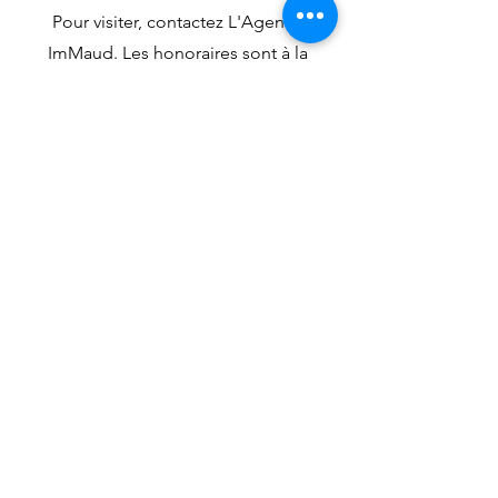
Pour visiter, contactez L'Agence
ImMaud. Les honoraires sont à la
charge du vendeur. Les informations
sur les risques auxquels ce bien est
exposé sont disponibles sur le site
Géorisques : DPE réalisé le 12/05/2025
: C/C Consommation énergie primaire
: 100kWh/m2/an. Consommation
énergie finale : 87kWh/m2/an.