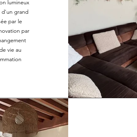
lon lumineux
 d'un grand
sée par le
novation par
 changement
de vie au
sommation