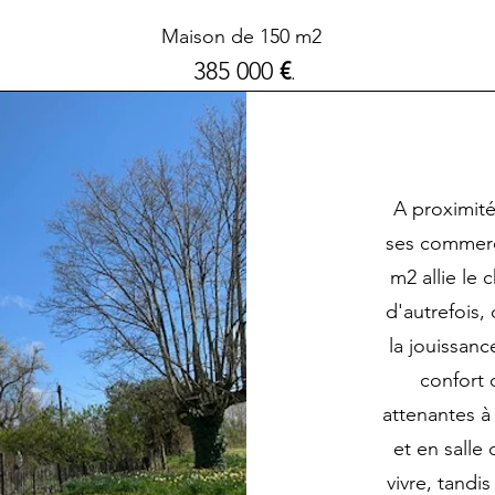
Maison de 150 m2
385 000
€
.
A proximité
ses commerc
m2 allie le 
d'autrefois,
la jouissanc
confort 
attenantes à
et en salle
vivre, tandi