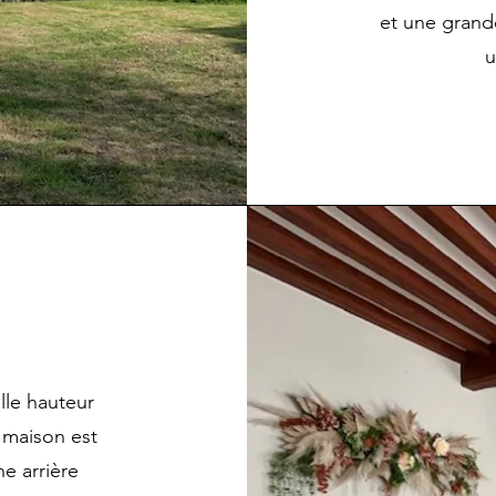
et une grande
u
lle hauteur
 maison est
e arrière