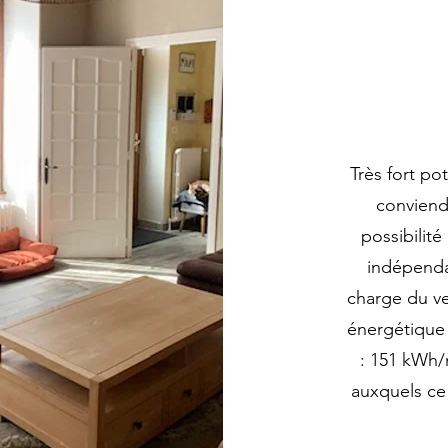
Très fort p
conviendr
possibilité
indépenda
charge du ve
énergétique
: 151 kWh/
auxquels ce 